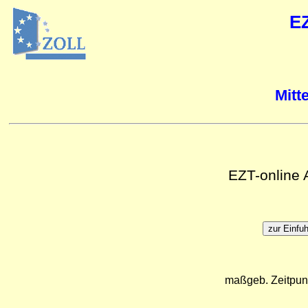
E
Mitt
EZT-online
maßgeb. Zeitpun