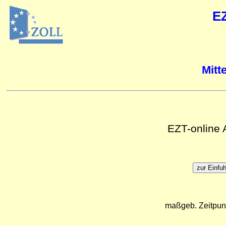
E
Mitt
EZT-online
maßgeb. Zeitpun