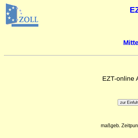
E
Mitt
EZT-online
maßgeb. Zeitpun