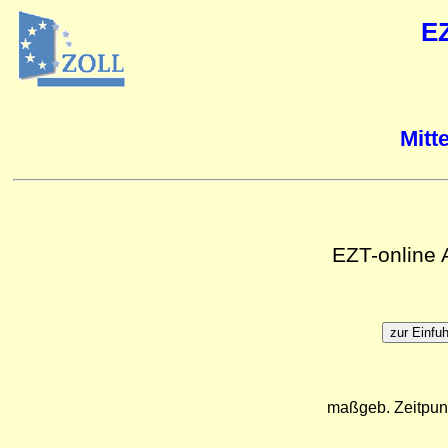
E
Mitt
EZT-online
maßgeb. Zeitpun