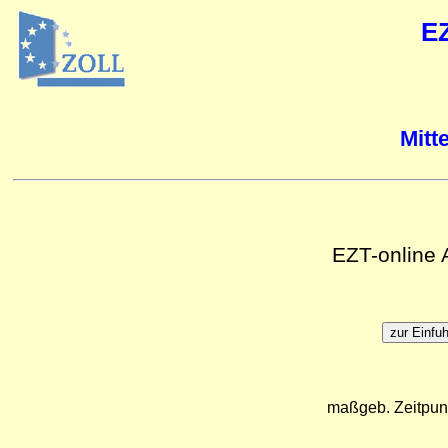
E
Mitt
EZT-online
maßgeb. Zeitpun