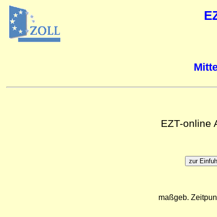
E
Mitt
EZT-online
maßgeb. Zeitpun