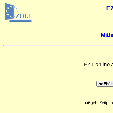
E
Mitt
EZT-online
maßgeb. Zeitpun