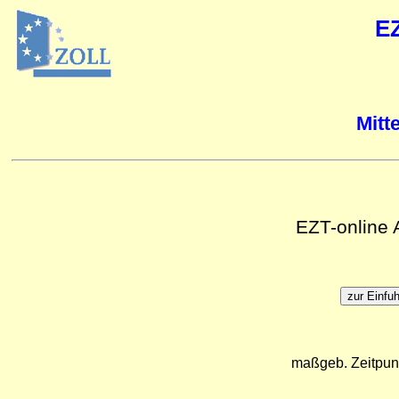
E
Mitt
EZT-online
maßgeb. Zeitpun