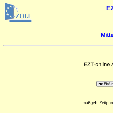
E
Mitt
EZT-online
maßgeb. Zeitpun