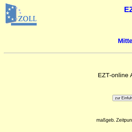
E
Mitt
EZT-online
maßgeb. Zeitpun