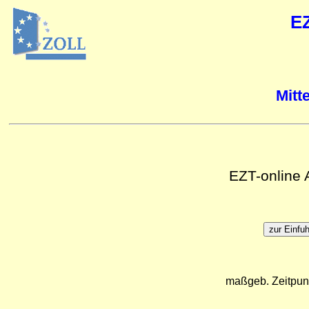
E
Mitt
EZT-online
maßgeb. Zeitpun