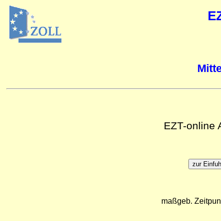
E
Mitt
EZT-online
maßgeb. Zeitpun